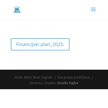
Financijski plan_2025.
2024. MHU Novi Zagreb. | Sva prava pridržana. |
Stranicu izradio:
Studio Kajba