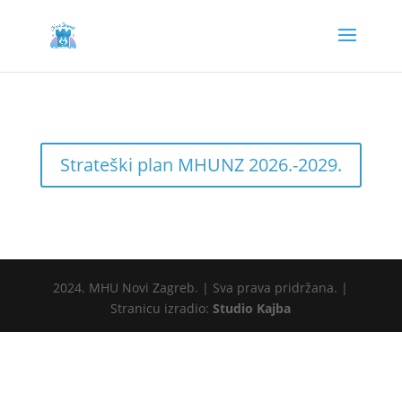
Strateški plan MHUNZ 2026.-2029.
2024. MHU Novi Zagreb. | Sva prava pridržana. |
Stranicu izradio:
Studio Kajba