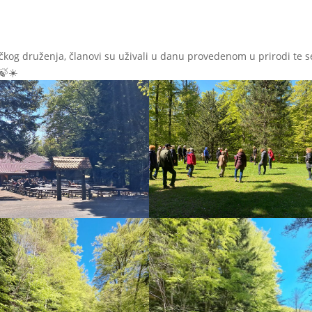
čkog druženja, članovi su uživali u danu provedenom u prirodi te s
🍃☀️