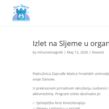
Izlet na Sljeme u orga
by
mhunovizagreb
|
May 12, 2026
|
Novosti
Podružnica Zapruđe Matice hrvatskih umirovljen
svoje članove.
U prekrasnom prirodnom okruženju sudionici s
aktivnostima. Program izleta obuhvatio je:
✅ tjelovježbu kroz kineziterapiju
✅ likovnu radionicu u prirodi