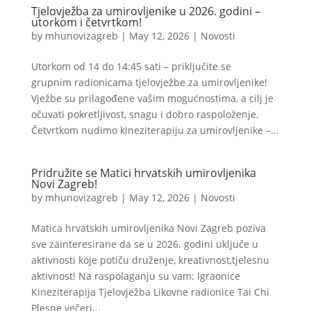
Tjelovježba za umirovljenike u 2026. godini –
utorkom i četvrtkom!
by
mhunovizagreb
|
May 12, 2026
|
Novosti
Utorkom od 14 do 14:45 sati – priključite se
grupnim radionicama tjelovježbe za umirovljenike!
Vježbe su prilagođene vašim mogućnostima, a cilj je
očuvati pokretljivost, snagu i dobro raspoloženje.
Četvrtkom nudimo kineziterapiju za umirovljenike –...
Pridružite se Matici hrvatskih umirovljenika
Novi Zagreb!
by
mhunovizagreb
|
May 12, 2026
|
Novosti
Matica hrvatskih umirovljenika Novi Zagreb poziva
sve zainteresirane da se u 2026. godini uključe u
aktivnosti koje potiču druženje, kreativnost,tjelesnu
aktivnost! Na raspolaganju su vam: Igraonice
Kineziterapija Tjelovježba Likovne radionice Tai Chi
Plesne večeri...