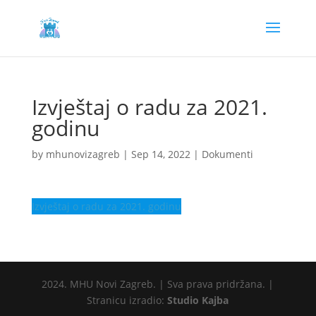
Izvještaj o radu za 2021.
godinu
by
mhunovizagreb
|
Sep 14, 2022
|
Dokumenti
Izvještaj o radu za 2021. godinu
2024. MHU Novi Zagreb. | Sva prava pridržana. |
Stranicu izradio:
Studio Kajba